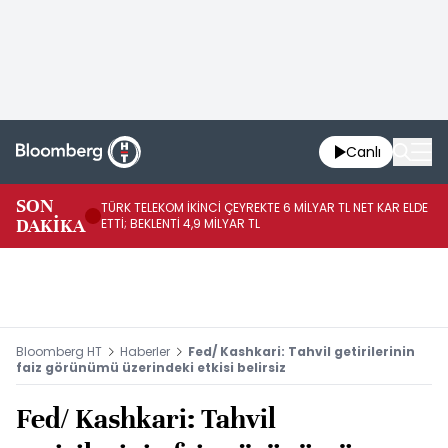
Canlı
SON
TÜRK TELEKOM İKİNCİ ÇEYREKTE 6 MİLYAR TL NET KAR ELDE
AB
DAKİKA
ETTİ; BEKLENTİ 4,9 MİLYAR TL
İR
Bloomberg HT
Haberler
Fed/ Kashkari: Tahvil getirilerinin
faiz görünümü üzerindeki etkisi belirsiz
Fed/ Kashkari: Tahvil