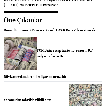
(FOMC) oy hakkı bulunmuyor.
Öne Çıkanlar
Renault'un yeni SUV aracı Boreal, OYAK Bursa'da üretilecek
TCMB'nin swap hariç net rezervi 9,7
milyar dolar arttı
Döviz mevduatları 4,1 milyar dolar azaldı
Yabancıdan tahvilde yüklü alım