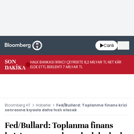
Canlı
SON
HALK BANKASI İKİNCİ ÇEYREKTE 8,2 MİLYAR TL NET KÂR
İŞ
DAKİKA
ELDE ETTİ, BEKLENTİ 7 MİLYAR TL
MÜ
Bloomberg HT
Haberler
Fed/Bullard: Toplanma finans krizi
sonrasına kıyasla daha hızlı olacak
Fed/Bullard: Toplanma finans