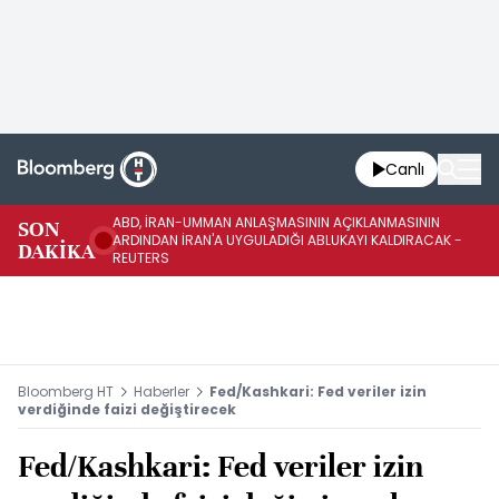
Canlı
ABD, İRAN-UMMAN ANLAŞMASININ AÇIKLANMASININ
AB
SON
ARDINDAN İRAN'A UYGULADIĞI ABLUKAYI KALDIRACAK -
GE
DAKİKA
REUTERS
UY
Bloomberg HT
Haberler
Fed/Kashkari: Fed veriler izin
verdiğinde faizi değiştirecek
Fed/Kashkari: Fed veriler izin