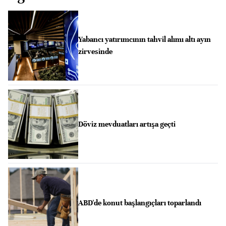
Yabancı yatırımcının tahvil alımı altı ayın
zirvesinde
Döviz mevduatları artışa geçti
ABD'de konut başlangıçları toparlandı