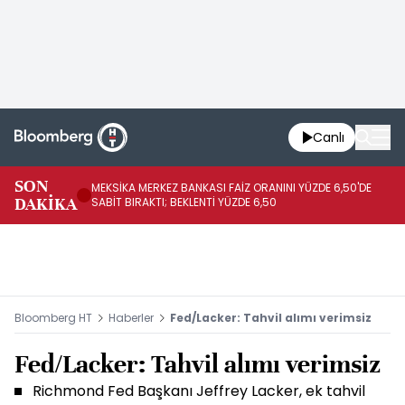
Canlı
SON
MEKSİKA MERKEZ BANKASI FAİZ ORANINI YÜZDE 6,50'DE
OY
DAKİKA
SABİT BIRAKTI; BEKLENTİ YÜZDE 6,50
AÇ
Bloomberg HT
Haberler
Fed/Lacker: Tahvil alımı verimsiz
Fed/Lacker: Tahvil alımı verimsiz
Richmond Fed Başkanı Jeffrey Lacker, ek tahvil