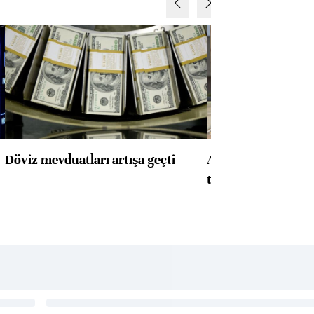
Döviz mevduatları artışa geçti
ABD'de konut başla
toparlandı