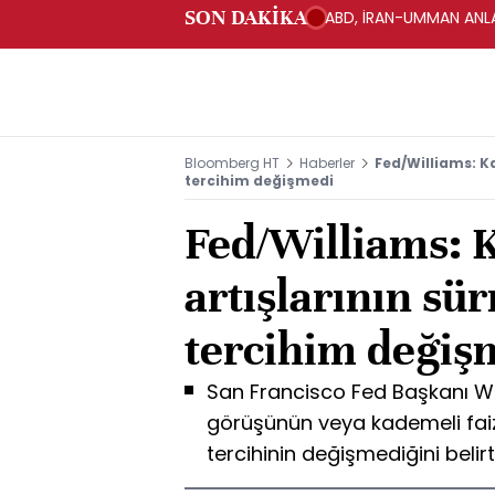
SON DAKİKA
ABD, İRAN-UMMAN ANLA
Bloomberg HT
Haberler
Fed/Williams: K
tercihim değişmedi
Fed/Williams: 
artışlarının sü
tercihim değiş
San Francisco Fed Başkanı Wil
görüşünün veya kademeli faiz
tercihinin değişmediğini belirt