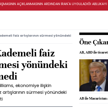
ŞMASININ AÇIKLANMASININ ARDINDAN İRAN'A UYGULADIĞI ABLUKAYI
ademeli faiz artışlarının sürmesi yönündeki
Öne Çıka
Kademeli faiz
AB, ABD ile ticar
rmesi yönündeki
medi
liams, ekonomiye ilişkin
 artışlarının sürmesi yönündeki
ti
AB ile Macaristan 