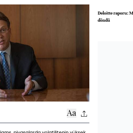
Deloitte raporu: M
döndü
iams, piyasalarda volatilitenin yüksek