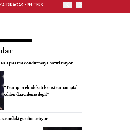
 KALDIRACAK -REUTERS
ABD DIŞİŞLERİ BAKANLIĞI
UYGULANACAK
nlar
et anlaşmasını dondurmaya hazırlanıyor
“Trump’ın elindeki tek enstrüman iptal
edilen düzenleme değil”
arasındaki gerilim artıyor