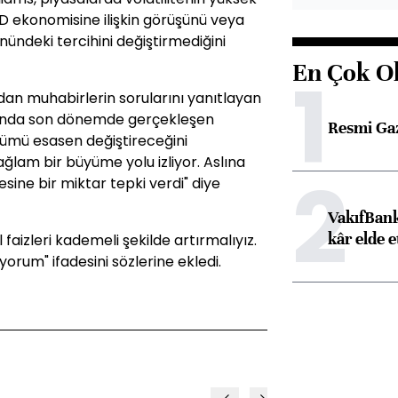
D ekonomisine ilişkin görüşünü veya
nündeki tercihini değiştirmediğini
En Çok O
1
an muhabirlerin sorularını yanıtlayan
larında son dönemde gerçekleşen
Resmi Ga
şümü esasen değiştireceğini
lam bir büyüme yolu izliyor. Aslına
2
sine bir miktar tepki verdi" diye
VakıfBank
kâr elde e
l faizleri kademeli şekilde artırmalıyız.
ıyorum" ifadesini sözlerine ekledi.