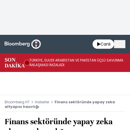
Canlı
SON
TÜRKİYE, SUUDİ ARABİSTAN VE PAKİSTAN ÜÇLÜ SAVUNMA
TR
DAKİKA
ANLAŞMASI İMZALADI
BN
Bloomberg HT
Haberler
Finans sektöründe yapay zeka
altyapısı hazırlığı
Finans sektöründe yapay zeka