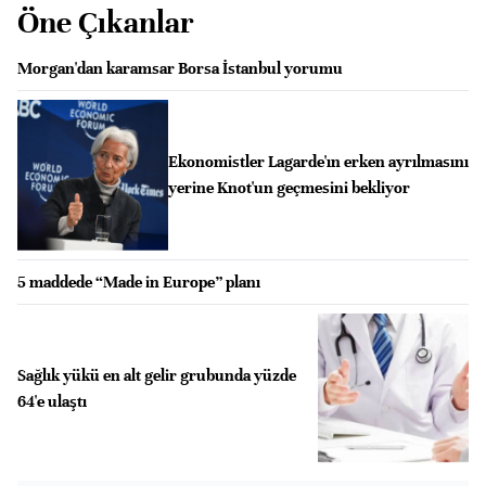
Öne Çıkanlar
Morgan'dan karamsar Borsa İstanbul yorumu
Ekonomistler Lagarde'ın erken ayrılmasını
yerine Knot'un geçmesini bekliyor
5 maddede “Made in Europe” planı
Sağlık yükü en alt gelir grubunda yüzde
64'e ulaştı