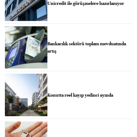
Unicredit ile görüşmelere hazırlanıyor
Bankacılık sektörü toplam mevduatında
artış
Konutta reel kayıp yedinci ayında