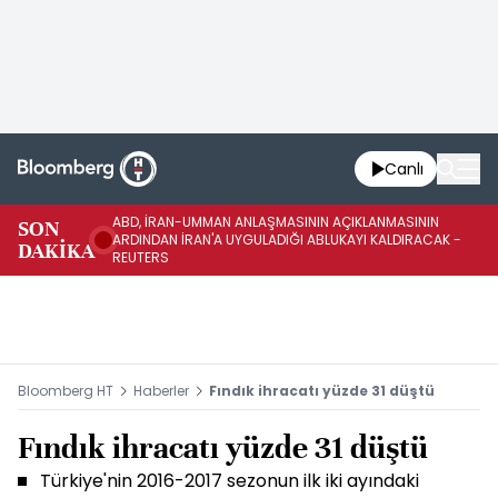
Canlı
ABD, İRAN-UMMAN ANLAŞMASININ AÇIKLANMASININ
AB
SON
ARDINDAN İRAN'A UYGULADIĞI ABLUKAYI KALDIRACAK -
GE
DAKİKA
REUTERS
UY
Bloomberg HT
Haberler
Fındık ihracatı yüzde 31 düştü
Fındık ihracatı yüzde 31 düştü
Türkiye'nin 2016-2017 sezonun ilk iki ayındaki