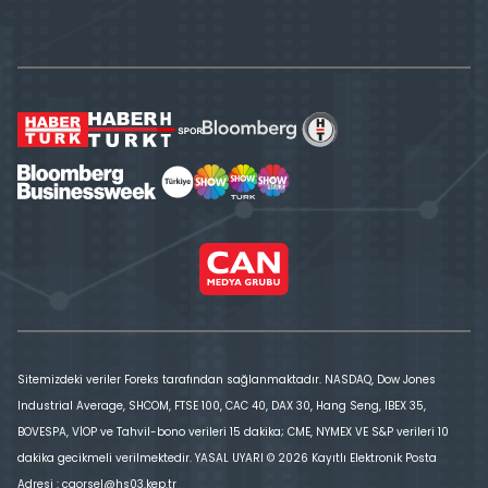
Sitemizdeki veriler Foreks tarafından sağlanmaktadır. NASDAQ, Dow Jones
Industrial Average, SHCOM, FTSE 100, CAC 40, DAX 30, Hang Seng, IBEX 35,
BOVESPA, VİOP ve Tahvil-bono verileri 15 dakika; CME, NYMEX VE S&P verileri 10
dakika gecikmeli verilmektedir. YASAL UYARI © 2026 Kayıtlı Elektronik Posta
Adresi : cgorsel@hs03.kep.tr