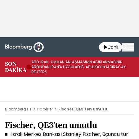
Canlı
ABD, İRAN-UMMAN ANLAŞMASININ AÇIKLANMASININ
AB
SON
ARDINDAN İRAN'A UYGULADIĞI ABLUKAYI KALDIRACAK -
GE
DAKİKA
REUTERS
UY
Bloomberg HT
Haberler
Fischer, QE3'ten umutlu
Fischer, QE3'ten umutlu
İsrail Merkez Bankası Stanley Fischer, üçüncü tur