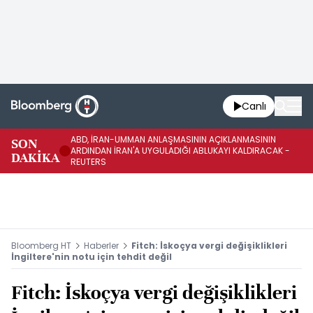
Canlı
ABD, İRAN-UMMAN ANLAŞMASININ AÇIKLANMASININ
AB
SON
ARDINDAN İRAN'A UYGULADIĞI ABLUKAYI KALDIRACAK -
GE
DAKİKA
REUTERS
UY
Bloomberg HT
Haberler
Fitch: İskoçya vergi değişiklikleri
İngiltere'nin notu için tehdit değil
Fitch: İskoçya vergi değişiklikleri