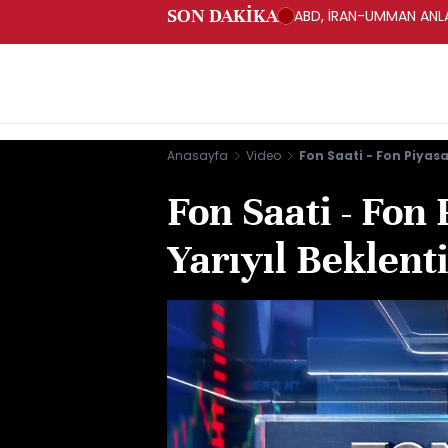
SON DAKİKA
ABD, İRAN-UMMAN ANLA
Anasayfa
Video
Fon Saati - Fon Piyasa
Fon Saati - Fon 
Yarıyıl Beklent