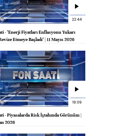
22:44
ti - "Enerji Fiyatları Enflasyonu Yukarı
Revize Etmeye Başladı" | 11 Mayıs 2026
19:09
ati - Piyasalarda Risk İştahında Görünüm |
an 2026