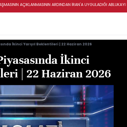
ŞMASININ AÇIKLANMASININ ARDINDAN İRAN'A UYGULADIĞI ABLUKAYI
sında İkinci Yarıyıl Beklentileri | 22 Haziran 2026
Piyasasında İkinci
ileri | 22 Haziran 2026