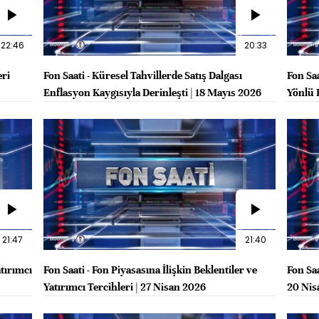
22:46
20:33
eri
Fon Saati - Küresel Tahvillerde Satış Dalgası
Fon Saa
Enflasyon Kaygısıyla Derinleşti | 18 Mayıs 2026
Yönlü 
21:47
21:40
atırımcı
Fon Saati - Fon Piyasasına İlişkin Beklentiler ve
Fon Sa
Yatırımcı Tercihleri | 27 Nisan 2026
20 Nis