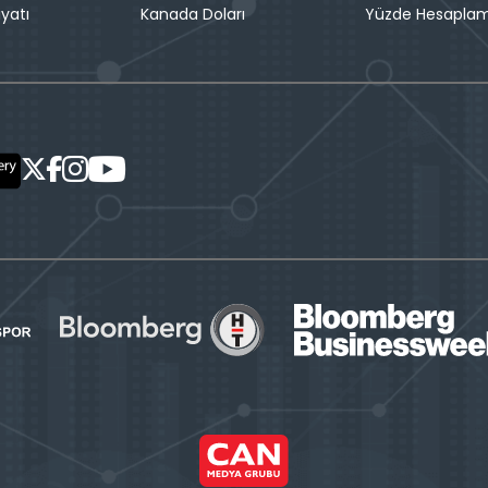
iyatı
Kanada Doları
Yüzde Hesapla