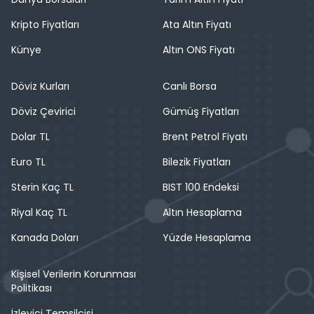
Kripto Fiyatları
Ata Altın Fiyatı
Künye
Altın ONS Fiyatı
Döviz Kurları
Canlı Borsa
Döviz Çevirici
Gümüş Fiyatları
Dolar TL
Brent Petrol Fiyatı
Euro TL
Bilezik Fiyatları
Sterin Kaç TL
BIST 100 Endeksi
Riyal Kaç TL
Altın Hesaplama
Kanada Doları
Yüzde Hesaplama
Kişisel Verilerin Korunması
Politikası
İzleyici Temsilcisi