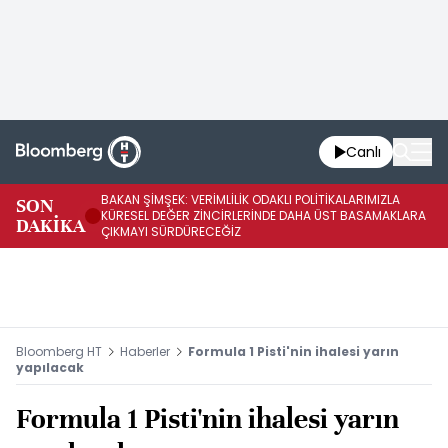
Canlı
BAKAN ŞİMŞEK: VERİMLİLİK ODAKLI POLİTİKALARIMIZLA
BA
SON
KÜRESEL DEĞER ZİNCİRLERİNDE DAHA ÜST BASAMAKLARA
VE
DAKİKA
ÇIKMAYI SÜRDÜRECEĞİZ
DÖ
Bloomberg HT
Haberler
Formula 1 Pisti'nin ihalesi yarın
yapılacak
Formula 1 Pisti'nin ihalesi yarın