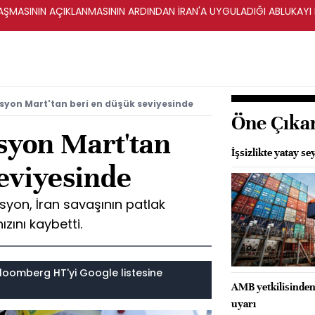
ŞMASININ AÇIKLANMASININ ARDINDAN İRAN'A UYGULADIĞI ABLUKAYI
syon Mart'tan beri en düşük seviyesinde
Öne Çıka
syon Mart'tan
İşsizlikte yatay se
eviyesinde
syon, İran savaşının patlak
zını kaybetti.
loomberg HT'yi Google listesine
AMB yetkilisinden e
uyarı