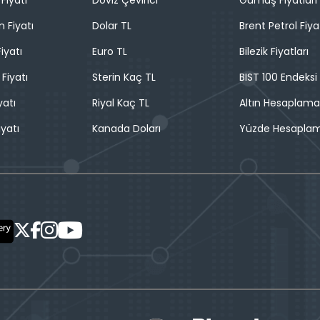
Fiyatı
Döviz Çevirici
Gümüş Fiyatları
n Fiyatı
Dolar TL
Brent Petrol Fiya
iyatı
Euro TL
Bilezik Fiyatları
 Fiyatı
Sterin Kaç TL
BIST 100 Endeksi
yatı
Riyal Kaç TL
Altın Hesaplama
iyatı
Kanada Doları
Yüzde Hesapla