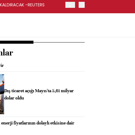
 KALDIRACAK -REUTERS
ABD DIŞİŞLERİ BAKANLIĞI
UYGULANACAK
nlar
yir
Dış ticaret açığı Mayıs'ta 5,61 milyar
dolar oldu
nerji fiyatlarının dolaylı etkisine dair