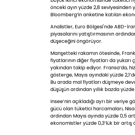
büyük ikinci ekonomisinde tüketici fi
önceki ayın yüzde 2,8 seviyesinden yüz
Bloomberg’in anketine katılan ekonom
Analistler, Euro Bölgesi'nde ABD-İra
piyasalarını yatıştırmasının ardında
düşeceğini öngörüyor.
Manşetteki rakamın ötesinde, Frankfur
fiyatlarının diğer fiyatları da yukar
yakından takip ediyor. Fransa’da, hi
gösterge, Mayıs ayındaki yüzde 2,1’de
Bu arada mal fiyatları düşmeye deva
düşüşün ardından yıllık bazda yüzde 0
Insee’nin açıkladığı ayrı bir veriye g
gücü olan tüketici harcamaları, Nisa
ardından Mayıs ayında yüzde 0,5 art
ekonomistler yüzde 0,3’lük bir artış