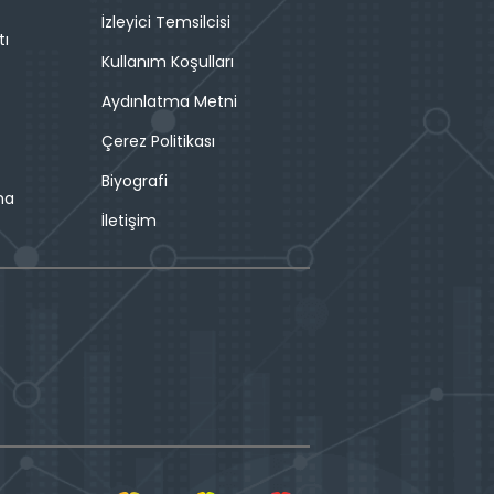
İzleyici Temsilcisi
tı
Kullanım Koşulları
Aydınlatma Metni
Çerez Politikası
Biyografi
ma
İletişim