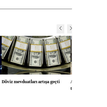
Döviz mevduatları artışa geçti
ABD'de konut başla
toparlandı