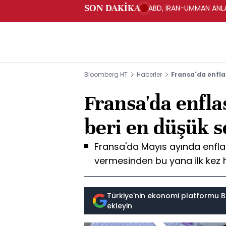
SON DAKİKA
ABD, İRAN-UMMAN ANLA
Bloomberg HT
Haberler
Fransa'da enfla
Fransa'da enfla
beri en düşük s
Fransa'da Mayıs ayında enfla
vermesinden bu yana ilk kez hı
Türkiye'nin ekonomi platformu B
ekleyin