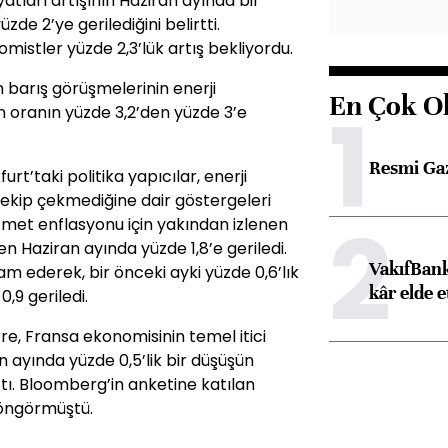
yatları artışının Haziran ayında bir
de 2’ye gerilediğini belirtti.
istler yüzde 2,3’lük artış bekliyordu.
n barış görüşmelerinin enerji
En Çok O
1
n oranın yüzde 3,2’den yüzde 3’e
Resmi Ga
t’taki politika yapıcılar, enerji
ı çekip çekmediğine dair göstergeleri
2
zmet enflasyonu için yakından izlenen
n Haziran ayında yüzde 1,8’e geriledi.
VakıfBank
m ederek, bir önceki ayki yüzde 0,6’lık
kâr elde e
,9 geriledi.
öre, Fransa ekonomisinin temel itici
n ayında yüzde 0,5’lik bir düşüşün
tı. Bloomberg’in anketine katılan
 öngörmüştü.