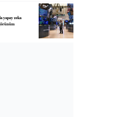
da yapay zeka
f görünüm