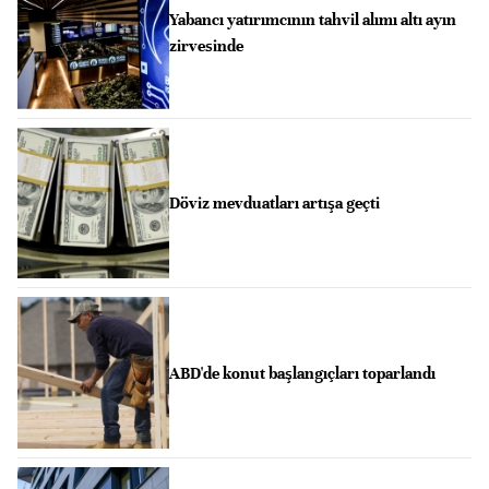
Yabancı yatırımcının tahvil alımı altı ayın
zirvesinde
Döviz mevduatları artışa geçti
ABD'de konut başlangıçları toparlandı