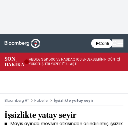
Canlı
SON
ABD'DE S&P 500 VE NASDAQ 100 ENDEKSLERİNİN GÜN İÇİ
TR
DAKİKA
YÜKSELİŞLERİ YÜZDE 1'E ULAŞTI
İN
Bloomberg HT
Haberler
İşsizlikte yatay seyir
İşsizlikte yatay seyir
Mayıs ayında mevsim etkisinden arındırılmış işsizlik