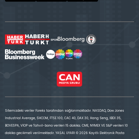
Sitemizdeki veriler Foreks tarafından sağlanmaktadır. NASDAQ, Dow Jones
Industrial Average, SHCOM, FTSE 100, CAC 40, DAX 30, Hang Seng, IBEX 35,
BOVESPA, VİOP ve Tahvil-bono verileri 15 dakika; CME, NYMEX VE S&P verileri 10
dakika gecikmeli verilmektedir. YASAL UYARI © 2026 Kayıtlı Elektronik Posta