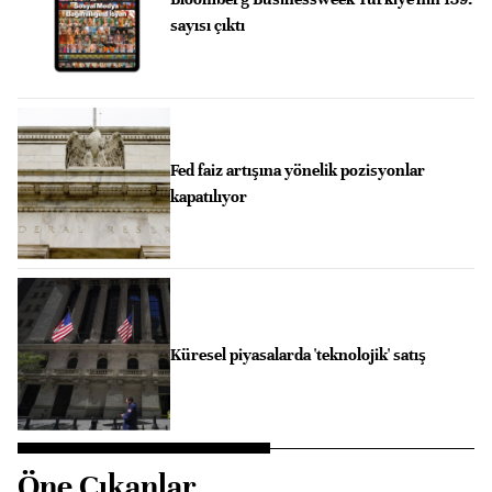
sayısı çıktı
Fed faiz artışına yönelik pozisyonlar
kapatılıyor
Küresel piyasalarda 'teknolojik' satış
Öne Çıkanlar