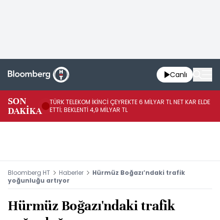
Canlı
SON
TÜRK TELEKOM İKİNCİ ÇEYREKTE 6 MİLYAR TL NET KAR ELDE
AB
DAKİKA
ETTİ; BEKLENTİ 4,9 MİLYAR TL
İR
Bloomberg HT
Haberler
Hürmüz Boğazı’ndaki trafik
yoğunluğu artıyor
Hürmüz Boğazı'ndaki trafik