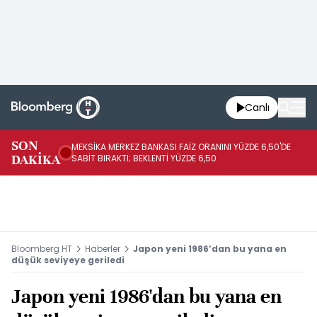
Canlı
SON
MEKSİKA MERKEZ BANKASI FAİZ ORANINI YÜZDE 6,50'DE
OY
DAKİKA
SABİT BIRAKTI; BEKLENTİ YÜZDE 6,50
AÇ
Bloomberg HT
Haberler
Japon yeni 1986’dan bu yana en
düşük seviyeye geriledi
Japon yeni 1986'dan bu yana en