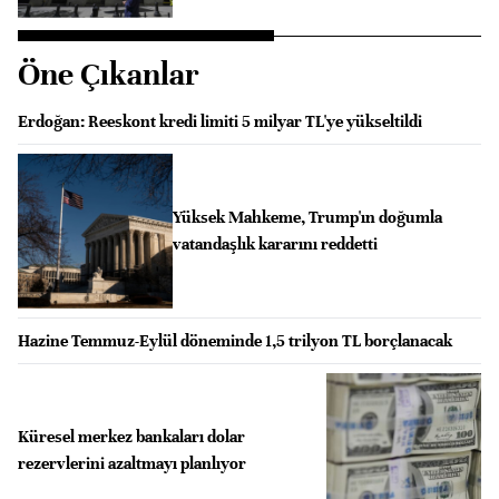
Öne Çıkanlar
Erdoğan: Reeskont kredi limiti 5 milyar TL'ye yükseltildi
Yüksek Mahkeme, Trump'ın doğumla
vatandaşlık kararını reddetti
Hazine Temmuz-Eylül döneminde 1,5 trilyon TL borçlanacak
Küresel merkez bankaları dolar
rezervlerini azaltmayı planlıyor