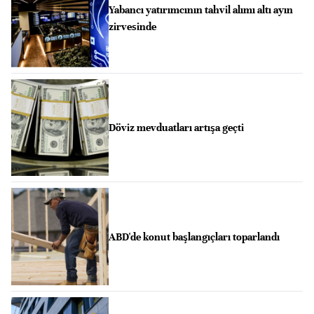
Yabancı yatırımcının tahvil alımı altı ayın
zirvesinde
Döviz mevduatları artışa geçti
ABD'de konut başlangıçları toparlandı