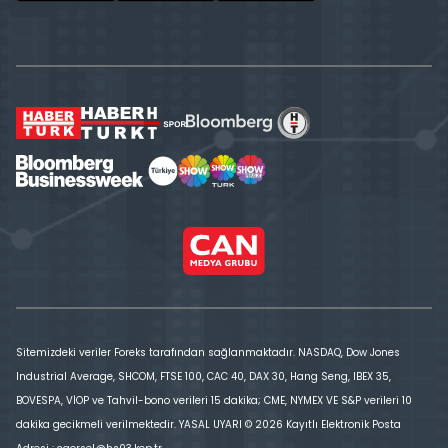
Sitemizdeki veriler Foreks tarafından sağlanmaktadır. NASDAQ, Dow Jones
Industrial Average, SHCOM, FTSE 100, CAC 40, DAX 30, Hang Seng, IBEX 35,
BOVESPA, VİOP ve Tahvil-bono verileri 15 dakika; CME, NYMEX VE S&P verileri 10
dakika gecikmeli verilmektedir. YASAL UYARI © 2026 Kayıtlı Elektronik Posta