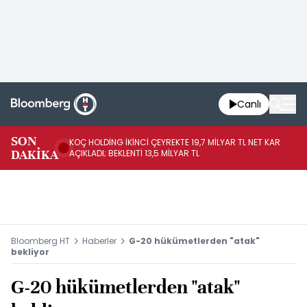
Canlı
SON
KOÇ HOLDİNG İKİNCİ ÇEYREKTE 19,7 MİLYAR TL NET KAR
BO
DAKİKA
AÇIKLADI; BEKLENTİ 13,5 MİLYAR TL
YÜ
Bloomberg HT
Haberler
G-20 hükümetlerden "atak"
bekliyor
G-20 hükümetlerden "atak"