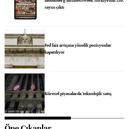
Bloomberg Businessweek Türkiye'nin 139.
sayısı çıktı
Fed faiz artışına yönelik pozisyonlar
kapatılıyor
Küresel piyasalarda 'teknolojik' satış
Öne Çıkanlar