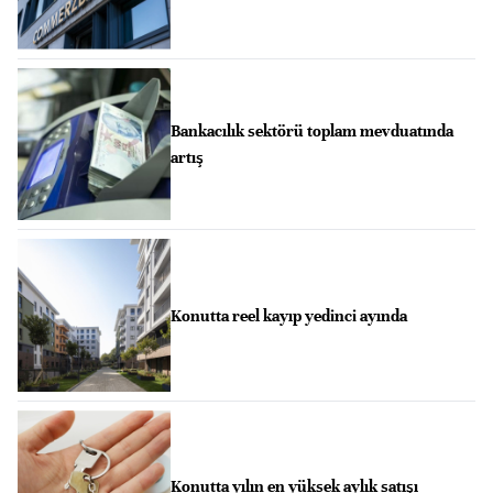
Bankacılık sektörü toplam mevduatında
artış
Konutta reel kayıp yedinci ayında
Konutta yılın en yüksek aylık satışı