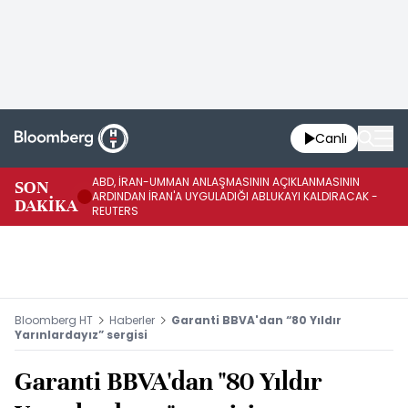
Canlı
ABD, İRAN-UMMAN ANLAŞMASININ AÇIKLANMASININ
AB
SON
ARDINDAN İRAN'A UYGULADIĞI ABLUKAYI KALDIRACAK -
GE
DAKİKA
REUTERS
UY
Bloomberg HT
Haberler
Garanti BBVA'dan “80 Yıldır
Yarınlardayız” sergisi
Garanti BBVA'dan "80 Yıldır