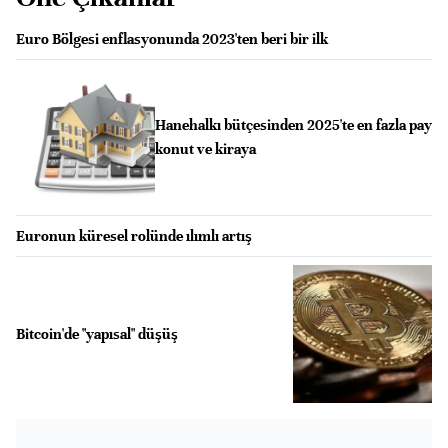
Euro Bölgesi enflasyonunda 2023'ten beri bir ilk
Hanehalkı bütçesinden 2025'te en fazla pay
konut ve kiraya
Euronun küresel rolünde ılımlı artış
Bitcoin'de "yapısal" düşüş