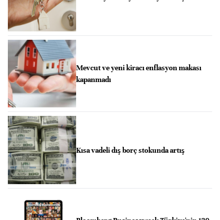
Mevcut ve yeni kiracı enflasyon makası
kapanmadı
Kısa vadeli dış borç stokunda artış