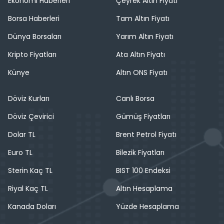
Ekonomi Haberleri
Çeyrek Altın Fiyatı
Borsa Haberleri
Tam Altın Fiyatı
Dünya Borsaları
Yarım Altın Fiyatı
Kripto Fiyatları
Ata Altın Fiyatı
Künye
Altın ONS Fiyatı
Döviz Kurları
Canlı Borsa
Döviz Çevirici
Gümüş Fiyatları
Dolar TL
Brent Petrol Fiyatı
Euro TL
Bilezik Fiyatları
Sterin Kaç TL
BIST 100 Endeksi
Riyal Kaç TL
Altın Hesaplama
Kanada Doları
Yüzde Hesaplama