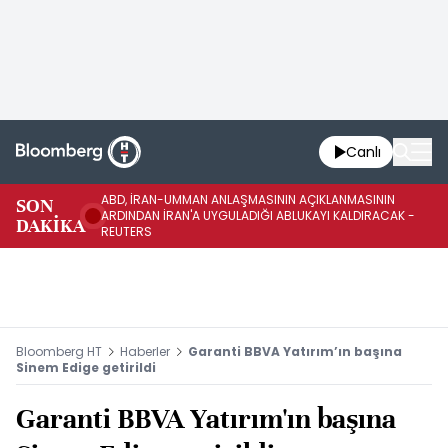
Canlı
ABD, İRAN-UMMAN ANLAŞMASININ AÇIKLANMASININ
AB
SON
ARDINDAN İRAN'A UYGULADIĞI ABLUKAYI KALDIRACAK -
GE
DAKİKA
REUTERS
UY
Bloomberg HT
Haberler
Garanti BBVA Yatırım’ın başına
Sinem Edige getirildi
Garanti BBVA Yatırım'ın başına