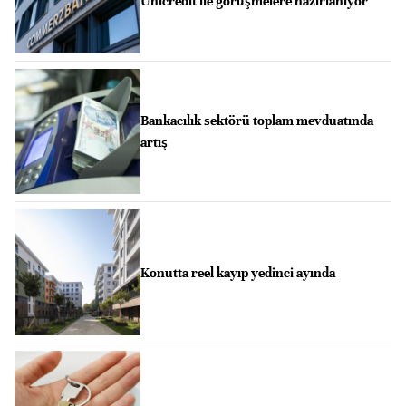
Unicredit ile görüşmelere hazırlanıyor
Bankacılık sektörü toplam mevduatında
artış
Konutta reel kayıp yedinci ayında