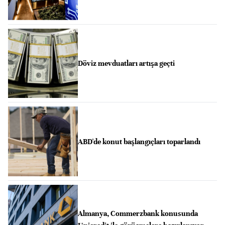
Döviz mevduatları artışa geçti
ABD'de konut başlangıçları toparlandı
Almanya, Commerzbank konusunda