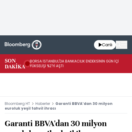
Canlı
SON
BORSA İSTANBUL'DA BANKACILIK ENDEKSİNİN GÜN İÇİ
BE
DAKİKA
YÜKSELİŞİ %2'Yİ AŞTI
AR
Bloomberg HT
Haberler
Garanti BBVA’dan 30 milyon
euroluk yeşil tahvil ihracı
Garanti BBVA'dan 30 milyon