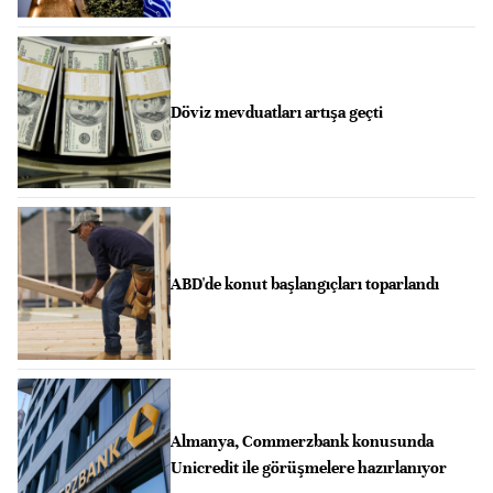
Döviz mevduatları artışa geçti
ABD'de konut başlangıçları toparlandı
Almanya, Commerzbank konusunda
Unicredit ile görüşmelere hazırlanıyor