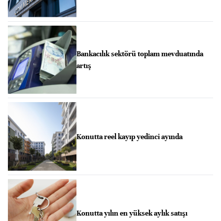
Bankacılık sektörü toplam mevduatında
artış
Konutta reel kayıp yedinci ayında
Konutta yılın en yüksek aylık satışı