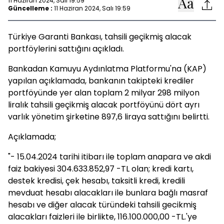
11 Haziran 2024, Salı 19:59
Güncelleme :
11 Haziran 2024, Salı 19:59
Türkiye Garanti Bankası, tahsili geçikmiş alacak
portföylerini sattığını açıkladı.
Bankadan Kamuyu Aydınlatma Platformu'na (KAP)
yapılan açıklamada, bankanın takipteki krediler
portföyünde yer alan toplam 2 milyar 298 milyon
liralık tahsili geçikmiş alacak portföyünü dört ayrı
varlık yönetim şirketine 897,6 liraya sattığını belirtti.
Açıklamada;
"- 15.04.2024 tarihi itibarı ile toplam anapara ve akdi
faiz bakiyesi 304.633.852,97 -TL olan; kredi kartı,
destek kredisi, çek hesabı, taksitli kredi, kredili
mevduat hesabı alacakları ile bunlara bağlı masraf
hesabı ve diğer alacak türündeki tahsili gecikmiş
alacakları faizleri ile birlikte, 116.100.000,00 -TL.'ye