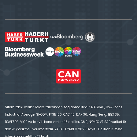
Sitemizdeki veriler Foreks tarafından sağlanmaktadır. NASDAQ, Dow Jones
Industrial Average, SHCOM, FTSE 100, CAC 40, DAX 30, Hang Seng, IBEX 35,
BOVESPA, VİOP ve Tahvil-bono verileri 15 dakika; CME, NYMEX VE S&P verileri 10
dakika gecikmeli verilmektedir. YASAL UYARI © 2026 Kayıtlı Elektronik Posta
Adresi : cgorsel@hs03.kep.tr