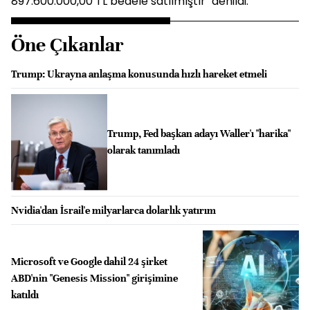
897.600.000,00 TL bedele satılmıştır" denildi.
Öne Çıkanlar
Trump: Ukrayna anlaşma konusunda hızlı hareket etmeli
Trump, Fed başkan adayı Waller'ı "harika"
olarak tanımladı
Nvidia'dan İsrail'e milyarlarca dolarlık yatırım
Microsoft ve Google dahil 24 şirket
ABD'nin "Genesis Mission" girişimine
katıldı