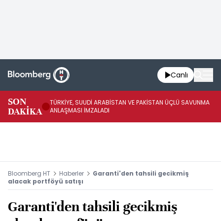
Canlı
SON
TÜRKİYE, SUUDİ ARABİSTAN VE PAKİSTAN ÜÇLÜ SAVUNMA
TR
DAKİKA
ANLAŞMASI İMZALADI
BN
Bloomberg HT
Haberler
Garanti'den tahsili gecikmiş
alacak portföyü satışı
Garanti'den tahsili gecikmiş