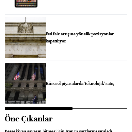
Fed faiz artışına yönelik pozisyonlar
kapatılıyor
Küresel piyasalarda 'teknolojik' satış
Öne Çıkanlar
Pezeşkiyan savaşın bitmesi için İran'ın şartlarını sıraladı