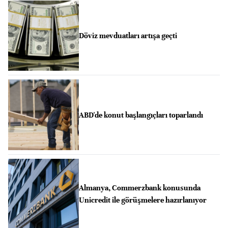
Döviz mevduatları artışa geçti
ABD'de konut başlangıçları toparlandı
Almanya, Commerzbank konusunda
Unicredit ile görüşmelere hazırlanıyor