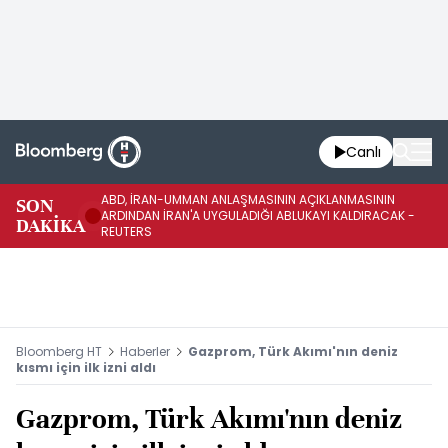
Canlı
ABD, İRAN-UMMAN ANLAŞMASININ AÇIKLANMASININ
AB
SON
ARDINDAN İRAN'A UYGULADIĞI ABLUKAYI KALDIRACAK -
GE
DAKİKA
REUTERS
UY
Bloomberg HT
Haberler
Gazprom, Türk Akımı'nın deniz
kısmı için ilk izni aldı
Gazprom, Türk Akımı'nın deniz