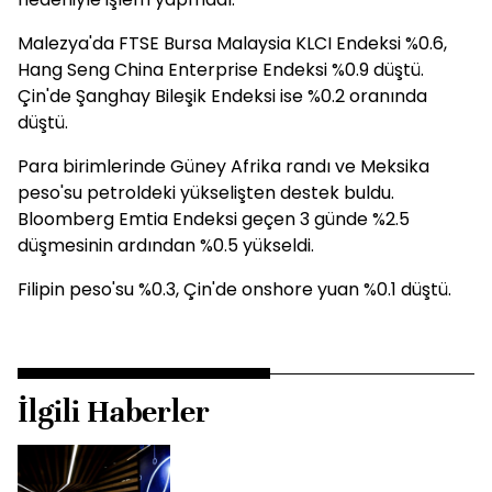
Malezya'da FTSE Bursa Malaysia KLCI Endeksi %0.6,
Hang Seng China Enterprise Endeksi %0.9 düştü.
Çin'de Şanghay Bileşik Endeksi ise %0.2 oranında
düştü.
Para birimlerinde Güney Afrika randı ve Meksika
peso'su petroldeki yükselişten destek buldu.
Bloomberg Emtia Endeksi geçen 3 günde %2.5
düşmesinin ardından %0.5 yükseldi.
Filipin peso'su %0.3, Çin'de onshore yuan %0.1 düştü.
İlgili Haberler