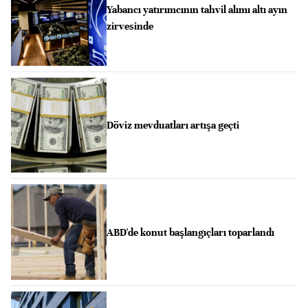
Yabancı yatırımcının tahvil alımı altı ayın
zirvesinde
Döviz mevduatları artışa geçti
ABD'de konut başlangıçları toparlandı