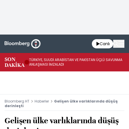
Canlı
SON
TÜRKİYE, SUUDİ ARABİSTAN VE PAKİSTAN ÜÇLÜ SAVUNMA
TR
DAKİKA
ANLAŞMASI İMZALADI
BN
Bloomberg HT
Haberler
Gelişen ülke varlıklarında düşüş
derinleşti
Gelişen ülke varlıklarında düşüş