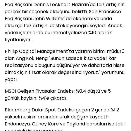
Fed Başkanı Dennis Lockhart Haziran'da faiz artışının
gerçek bir seçenek olduğunu belirtti. San Francisco
Fed Başkanı John Williams da ekonomi yolunda
oldukça faiz artışını destekleyeceğini söyledi. Ancak
vadeli işlemlerde bu ihtimal yalnızca %10 olarak
fiyatlanıyor..
Phillip Capital Management'ta yatırım birimi müdürü
olan Ang Kok Heng "Bunun sadece kısa vadeli kar
realizasyonu olduğunu düşünüyor ve daha fazla hisse
almak için fırsat olarak değerelndiriyoruz." yorumunu
yaptı.
MSCI Gelişen Piyasalar Endeksi %0.4 düştü ve 5
günlük kaybını %4'e çıkardı.
Bloomberg Dolar Spot Endeksi geçen 2 günde %1.2
yükselmesinin ardından ufak değişim kaydetti.
Endonezya, Güney Kore ve Tayland borsaları ise tatil
nedeniyle işlem yapmadı.