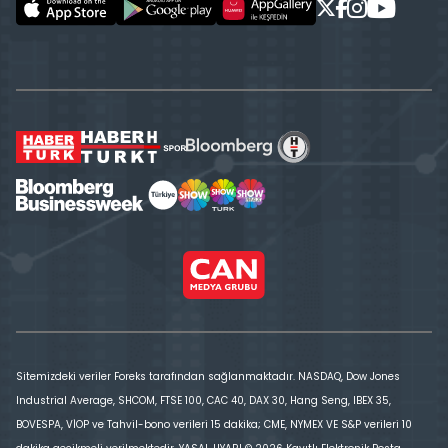
Sitemizdeki veriler Foreks tarafından sağlanmaktadır. NASDAQ, Dow Jones
Industrial Average, SHCOM, FTSE 100, CAC 40, DAX 30, Hang Seng, IBEX 35,
BOVESPA, VİOP ve Tahvil-bono verileri 15 dakika; CME, NYMEX VE S&P verileri 10