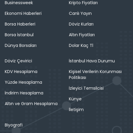
Businessweek
Kripto Fiyatları
Ekonomi Haberleri
Canlı Yayın
Borsa Haberleri
Döviz Kurları
Borsa İstanbul
Altın Fiyatları
Dünya Borsaları
Dolar Kaç Tl
Döviz Çevirici
İstanbul Hava Durumu
KDV Hesaplama
Kişisel Verilerin Korunması
Politikası
Yüzde Hesaplama
İzleyici Temsilcisi
İndirim Hesaplama
Künye
Altın ve Gram Hesaplama
İletişim
Biyografi