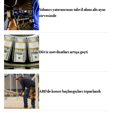
Yabancı yatırımcının tahvil alımı altı ayın
zirvesinde
Döviz mevduatları artışa geçti
ABD'de konut başlangıçları toparlandı