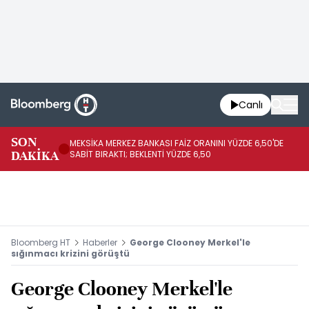
Canlı
SON
MEKSİKA MERKEZ BANKASI FAİZ ORANINI YÜZDE 6,50'DE
OY
DAKİKA
SABİT BIRAKTI; BEKLENTİ YÜZDE 6,50
AÇ
Bloomberg HT
Haberler
George Clooney Merkel'le
sığınmacı krizini görüştü
George Clooney Merkel'le