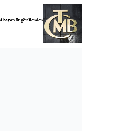
nflasyon öngörülenden