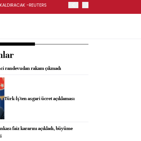
 KALDIRACAK -REUTERS
ABD DIŞİŞLERİ BAKANLIĞI
UYGULANACAK
nlar
inci randevudan rakam çıkmadı
Türk-İş'ten asgari ücret açıklaması
kası faiz kararını açıkladı, büyüme
i