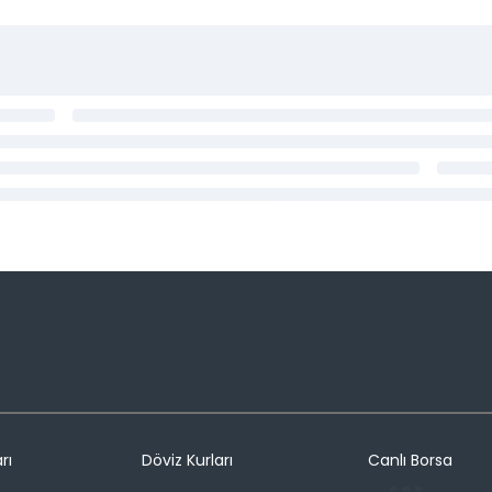
rı
Döviz Kurları
Canlı Borsa