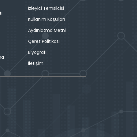
İzleyici Temsilcisi
tı
Kullanım Koşulları
Aydınlatma Metni
Çerez Politikası
Biyografi
ma
İletişim