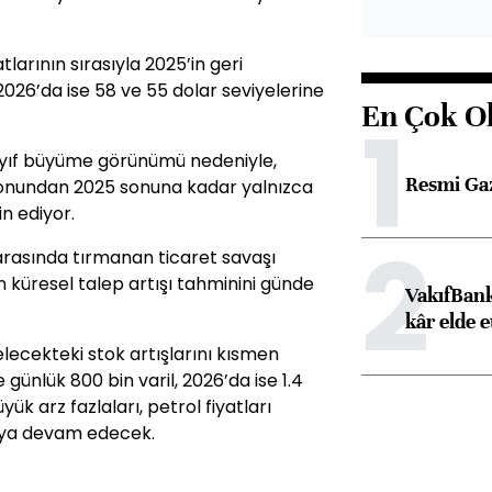
larının sırasıyla 2025’in geri
026’da ise 58 ve 55 dolar seviyelerine
En Çok O
1
ayıf büyüme görünümü nedeniyle,
Resmi Ga
 sonundan 2025 sonuna kadar yalnızca
n ediyor.
2
arasında tırmanan ticaret savaşı
 küresel talep artışı tahminini günde
VakıfBank
kâr elde e
ecekteki stok artışlarını kısmen
günlük 800 bin varil, 2026’da ise 1.4
yük arz fazlaları, petrol fiyatları
aya devam edecek.