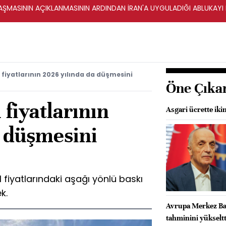
ŞMASININ AÇIKLANMASININ ARDINDAN İRAN'A UYGULADIĞI ABLUKAYI
fiyatlarının 2026 yılında da düşmesini
Öne Çıka
fiyatlarının
Asgari ücrette ik
a düşmesini
fiyatlarındaki aşağı yönlü baskı
k.
Avrupa Merkez Ban
tahminini yükseltt