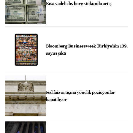
Kısa vadeli dış borç stokunda artış
Bloomberg Businessweek Türkiye'nin 139.
sayısı çıktı
Fed faiz artışına yönelik pozisyonlar
kapatılıyor