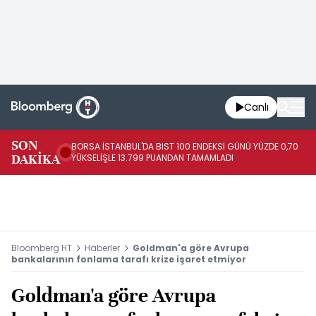
Canlı
SON
BORSA İSTANBUL'DA BIST 100 ENDEKSİ GÜNÜ YÜZDE 0,70
AB
DAKİKA
YÜKSELİŞLE 13.799 PUANDAN TAMAMLADI
AR
Bloomberg HT
Haberler
Goldman'a göre Avrupa
bankalarının fonlama tarafı krize işaret etmiyor
Goldman'a göre Avrupa