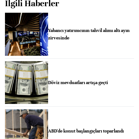
İlgili Haberler
Yabancı yatırımcının tahvil alımı altı ayın
zirvesinde
Döviz mevduatları artışa geçti
ABD'de konut başlangıçları toparlandı