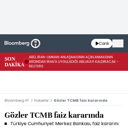
Canlı
ABD, İRAN-UMMAN ANLAŞMASININ AÇIKLANMASININ
AB
SON
ARDINDAN İRAN'A UYGULADIĞI ABLUKAYI KALDIRACAK -
GE
DAKİKA
REUTERS
UY
Bloomberg HT
Haberler
Gözler TCMB faiz kararında
Gözler TCMB faiz kararında
Türkiye Cumhuriyet Merkez Bankası, faiz kararını