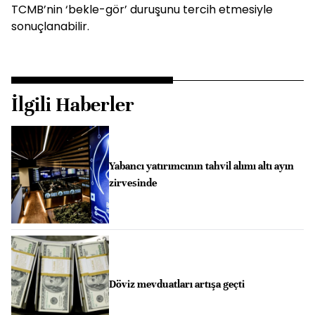
TCMB’nin ‘bekle-gör’ duruşunu tercih etmesiyle
sonuçlanabilir.
İlgili Haberler
Yabancı yatırımcının tahvil alımı altı ayın
zirvesinde
Döviz mevduatları artışa geçti