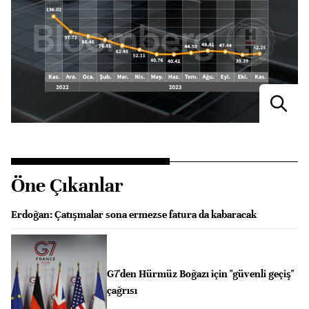
Öne Çıkanlar
Erdoğan: Çatışmalar sona ermezse fatura da kabaracak
G7'den Hürmüz Boğazı için "güvenli geçiş"
çağrısı