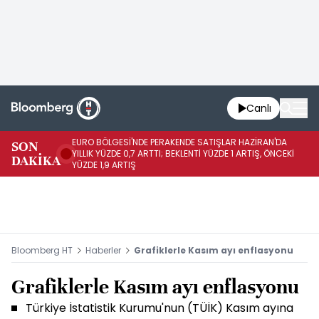
Canlı
EURO BÖLGESİ'NDE PERAKENDE SATIŞLAR HAZİRAN'DA
EU
SON
YILLIK YÜZDE 0,7 ARTTI; BEKLENTİ YÜZDE 1 ARTIŞ, ÖNCEKİ
AY
DAKİKA
YÜZDE 1,9 ARTIŞ
ÖN
Bloomberg HT
Haberler
Grafiklerle Kasım ayı enflasyonu
Grafiklerle Kasım ayı enflasyonu
Türkiye İstatistik Kurumu'nun (TÜİK) Kasım ayına