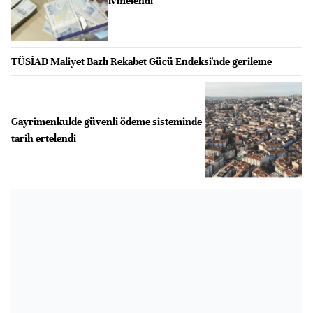
ivmelendi
TÜSİAD Maliyet Bazlı Rekabet Gücü Endeksi'nde gerileme
Gayrimenkulde güvenli ödeme sisteminde
tarih ertelendi