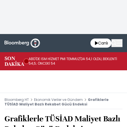
Canlı
SON
ABD'DE ISM HİZMET PMI TEMMUZ'DA 54,1 OLDU, BEKLENTİ
AB
DAKİKA
54,5; ÖNCEKİ 54
ÖN
Bloomberg HT
Ekonomik Veriler ve Gündem
Grafiklerle
TÜSİAD Maliyet Bazlı Rekabet Gücü Endeksi
Grafiklerle TÜSİAD Maliyet Bazlı