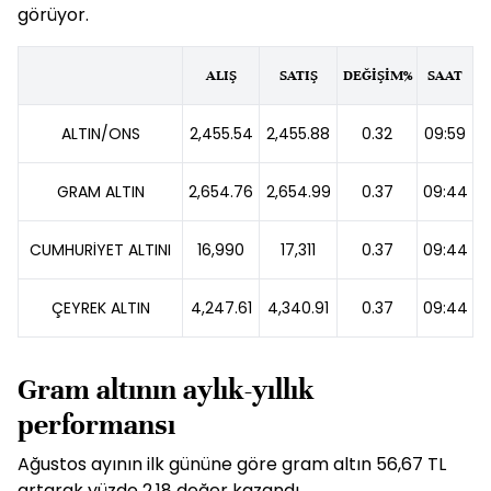
görüyor.
ALIŞ
SATIŞ
DEĞİŞİM%
SAAT
ALTIN/ONS
2,455.54
2,455.88
0.32
09:59
GRAM ALTIN
2,654.76
2,654.99
0.37
09:44
CUMHURİYET ALTINI
16,990
17,311
0.37
09:44
ÇEYREK ALTIN
4,247.61
4,340.91
0.37
09:44
Gram altının aylık-yıllık
performansı
Ağustos ayının ilk gününe göre gram altın 56,67 TL
artarak yüzde 2,18 değer kazandı.