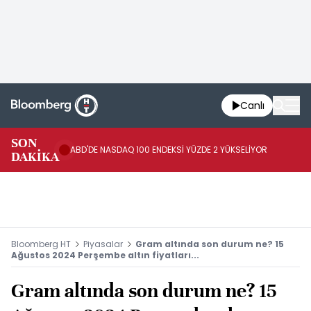
Canlı
SON
TR
ABD'DE NASDAQ 100 ENDEKSİ YÜZDE 2 YÜKSELİYOR
DAKİKA
OL
Bloomberg HT
Piyasalar
Gram altında son durum ne? 15
Ağustos 2024 Perşembe altın fiyatları...
Gram altında son durum ne? 15