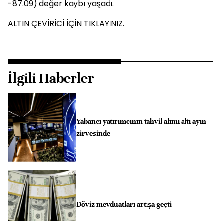
-87.09) değer kaybı yaşadı.
ALTIN ÇEVİRİCİ İÇİN TIKLAYINIZ.
İlgili Haberler
Yabancı yatırımcının tahvil alımı altı ayın
zirvesinde
Döviz mevduatları artışa geçti