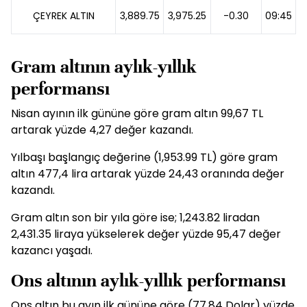
ÇEYREK ALTIN
3,889.75
3,975.25
-0.30
09:45
Gram altının aylık-yıllık
performansı
Nisan ayının ilk gününe göre gram altın 99,67 TL
artarak yüzde 4,27 değer kazandı.
Yılbaşı başlangıç değerine (1,953.99 TL) göre gram
altın 477,4 lira artarak yüzde 24,43 oranında değer
kazandı.
Gram altın son bir yıla göre ise; 1,243.82 liradan
2,431.35 liraya yükselerek değer yüzde 95,47 değer
kazancı yaşadı.
Ons altının aylık-yıllık performansı
Ons altın bu ayın ilk gününe göre (77,84 Dolar) yüzde