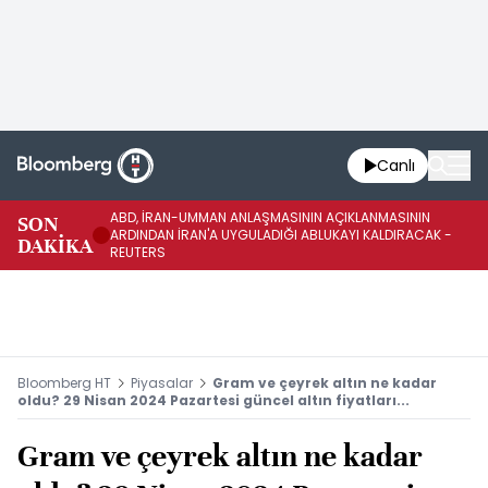
Canlı
ABD, İRAN-UMMAN ANLAŞMASININ AÇIKLANMASININ
AB
SON
ARDINDAN İRAN'A UYGULADIĞI ABLUKAYI KALDIRACAK -
GE
DAKİKA
REUTERS
UY
Bloomberg HT
Piyasalar
Gram ve çeyrek altın ne kadar
oldu? 29 Nisan 2024 Pazartesi güncel altın fiyatları...
Gram ve çeyrek altın ne kadar