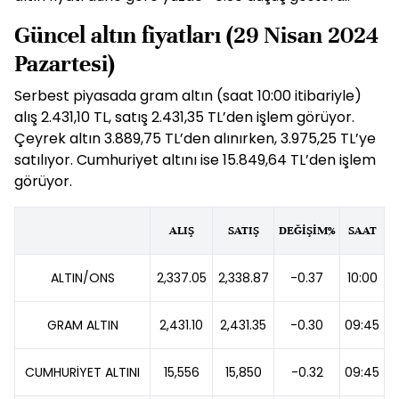
Güncel altın fiyatları (29 Nisan 2024
Pazartesi)
Serbest piyasada gram altın (saat 10:00 itibariyle)
alış 2.431,10 TL, satış 2.431,35 TL’den işlem görüyor.
Çeyrek altın 3.889,75 TL’den alınırken, 3.975,25 TL’ye
satılıyor. Cumhuriyet altını ise 15.849,64 TL’den işlem
görüyor.
ALIŞ
SATIŞ
DEĞİŞİM%
SAAT
ALTIN/ONS
2,337.05
2,338.87
-0.37
10:00
GRAM ALTIN
2,431.10
2,431.35
-0.30
09:45
CUMHURİYET ALTINI
15,556
15,850
-0.32
09:45