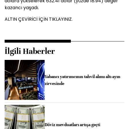
dolara yükselerek 632.41 dolar (yüzde 18.94) değer
kazancı yaşadı.
ALTIN ÇEVİRİCİ İÇİN TIKLAYINIZ.
İlgili Haberler
Yabancı yatırımcının tahvil alımı altı ayın
zirvesinde
Döviz mevduatları artışa geçti