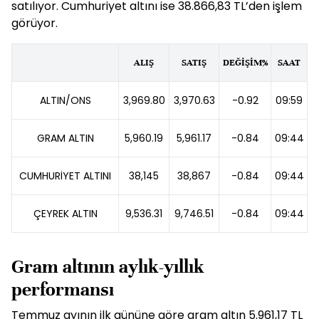
satılıyor. Cumhuriyet altını ise 38.866,83 TL’den işlem
görüyor.
ALIŞ
SATIŞ
DEĞİŞİM%
SAAT
ALTIN/ONS
3,969.80
3,970.63
-0.92
09:59
GRAM ALTIN
5,960.19
5,961.17
-0.84
09:44
CUMHURİYET ALTINI
38,145
38,867
-0.84
09:44
ÇEYREK ALTIN
9,536.31
9,746.51
-0.84
09:44
Gram altının aylık-yıllık
performansı
Temmuz ayının ilk gününe göre gram altın 5.961,17 TL