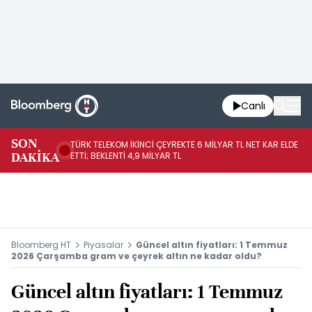
Canlı
SON
TÜRK TELEKOM İKİNCİ ÇEYREKTE 6 MİLYAR TL NET KAR ELDE
AB
DAKİKA
ETTİ; BEKLENTİ 4,9 MİLYAR TL
İR
Bloomberg HT
Piyasalar
Güncel altın fiyatları: 1 Temmuz
2026 Çarşamba gram ve çeyrek altın ne kadar oldu?
Güncel altın fiyatları: 1 Temmuz