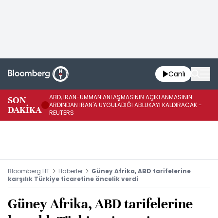
Canlı
ABD, İRAN-UMMAN ANLAŞMASININ AÇIKLANMASININ
AB
SON
ARDINDAN İRAN'A UYGULADIĞI ABLUKAYI KALDIRACAK -
GE
DAKİKA
REUTERS
UY
Bloomberg HT
Haberler
Güney Afrika, ABD tarifelerine
karşılık Türkiye ticaretine öncelik verdi
Güney Afrika, ABD tarifelerine