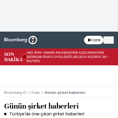
Canlı
ABD, İRAN-UMMAN ANLAŞMASININ AÇIKLANMASININ
AB
SON
ARDINDAN İRAN'A UYGULADIĞI ABLUKAYI KALDIRACAK -
GE
DAKİKA
REUTERS
UY
Bloomberg HT
Forex
Günün şirket haberleri
Günün şirket haberleri
Türkiye'de öne çıkan şirket haberleri