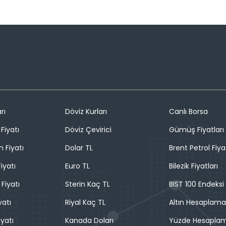
rı
Döviz Kurları
Canlı Borsa
Fiyatı
Döviz Çevirici
Gümüş Fiyatları
n Fiyatı
Dolar TL
Brent Petrol Fiya
iyatı
Euro TL
Bilezik Fiyatları
 Fiyatı
Sterin Kaç TL
BIST 100 Endeksi
yatı
Riyal Kaç TL
Altın Hesaplama
iyatı
Kanada Doları
Yüzde Hesapla