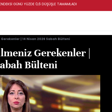
ENDEKSİ GÜNÜ YÜZDE 0,6 DÜŞÜŞLE TAMAMLADI
 Gerekenler | 14 Nisan 2026 Sabah Bülteni
ilmeniz Gerekenler |
Sabah Bülteni