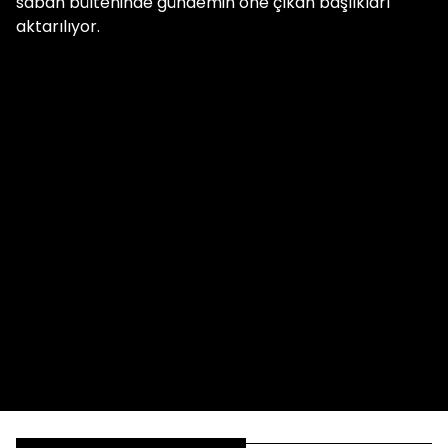
sabah bülteninde gündemin öne çıkan başlıkları
aktarılıyor.