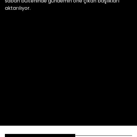
sabah bülteninde gündemin öne çıkan başlıkları
aktarılıyor.