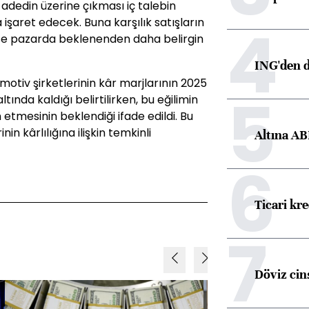
 adedin üzerine çıkması iç talebin
4
şaret edecek. Buna karşılık satışların
ise pazarda beklenenden daha belirgin
ING'den d
otiv şirketlerinin kâr marjlarının 2025
5
ltında kaldığı belirtilirken, bu eğilimin
etmesinin beklendiği ifade edildi. Bu
in kârlılığına ilişkin temkinli
Altına AB
6
Ticari kr
7
Döviz cins