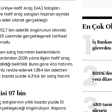
ürkiye Hafif Araç (HA) Satışları
 hafif araç satışları haziran ayında
n adet olarak gerçekleşti.
En Çok O
1
 112,7 bin adetlik öngörünün altında
 25 üzerinde gerçekleşerek tarihsel
İş Banka
orudu.
görevden 
şen satış hacminin beklentilerin
rdından 2026 yılına ilişkin hafif araç
2
ildiği belirtildi. Buna göre Ata Yatırım,
yönlü revize ederek 1,384 bin adetten
BDDK'den 
lık bazda yüzde 4,3’lük bir satış hacmi
yeni düz
3
si 97 bin
atışlarının yıllık bazda yüzde 10
ABD tarım
erçekleşeceği öngörülüyor. Rapora
sürpriz