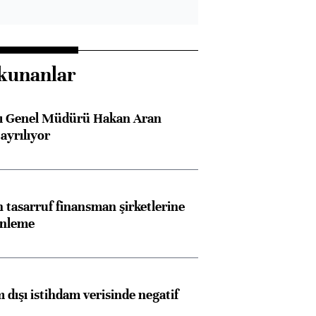
kunanlar
sı Genel Müdürü Hakan Aran
ayrılıyor
tasarruf finansman şirketlerine
enleme
 dışı istihdam verisinde negatif