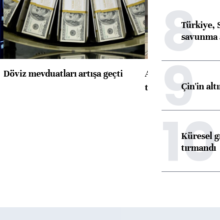
8
Türkiye, 
savunma 
9
Döviz mevduatları artışa geçti
ABD'de konut başla
Çin'in alt
toparlandı
10
Küresel gı
tırmandı