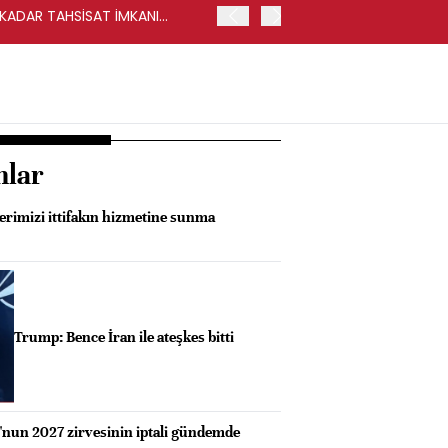
Y KADAR TAHSİSAT İMKANI
HALKBANK, İKİNCİL HALKA
nlar
erimizi ittifakın hizmetine sunma
Trump: Bence İran ile ateşkes bitti
nun 2027 zirvesinin iptali gündemde