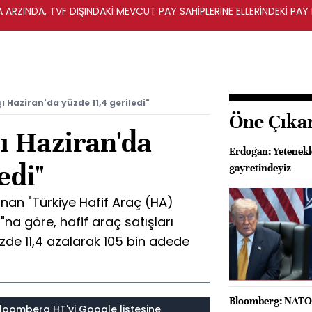
A ARZINDA, TVF DIŞINDAKİ MEVCUT PAY SAHİPLERİNE ELLERİNDEKİ PA
şı Haziran'da yüzde 11,4 geriledi"
Öne Çıka
şı Haziran'da
Erdoğan: Yetenekl
edi"
gayretindeyiz
anan "Türkiye Hafif Araç (HA)
na göre, hafif araç satışları
üzde 11,4 azalarak 105 bin adede
Bloomberg: NATO'
loomberg HT'yi Google listesine