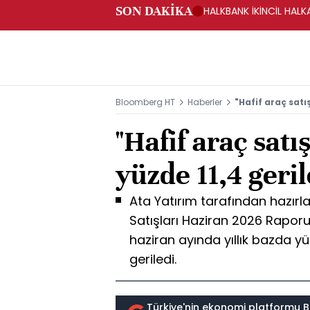
SON DAKİKA
HALKBANK İKİNCİL HALK
SAĞLANACAK -KAP
Bloomberg HT
Haberler
"Hafif araç satı
"Hafif araç satı
yüzde 11,4 geril
Ata Yatırım tarafından hazırl
Satışları Haziran 2026 Raporu"
haziran ayında yıllık bazda y
geriledi.
Türkiye'nin ekonomi platformu B