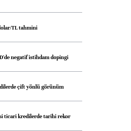
olar/TL tahmini
D'de negatif istihdam dopingi
edilerde çift yönlü görünüm
i ticari kredilerde tarihi rekor
Almanya, Commerzbank
Ba