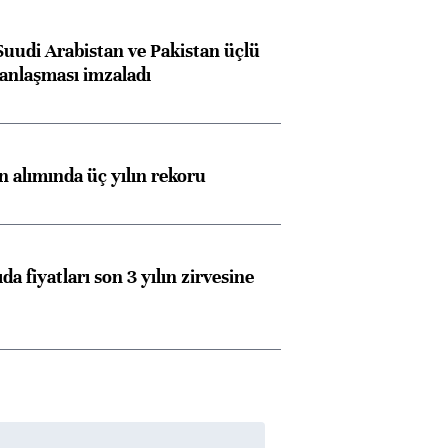
konusunda Unicredit ile
me
görüşmelere hazırlanıyor
Suudi Arabistan ve Pakistan üçlü
anlaşması imzaladı
ngıçları
ın alımında üç yılın rekoru
da fiyatları son 3 yılın zirvesine