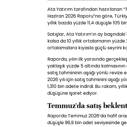
Ata Yatırım tarafından hazırlanan “T
Haziran 2026 Raporu”na göre, Türkiye
yıllık bazda yüzde 11,4 düşüşle 105 bi
Satışlar, Ata Yatırım’ın ay başındaki
kalsa da 10 yıllık ortalamanın yüzde
ortalamalara kıyasla güçlü seyrini k
Raporda, yılın ilk yarısında gerçekle
yaklaşık yüzde 5 altında kalmasının a
satış tahmininin aşağı yönlü revize ed
2026 yılı için satış tahminini aşağı 
1,310 bin adete indirdi. Bu rakam, yıl
düşüşüne işaret ediyor.
Temmuz'da satış beklenti
Raporda Temmuz 2026’da hafif araç s
düşüşle 96,9 bin adet seviyesinde g