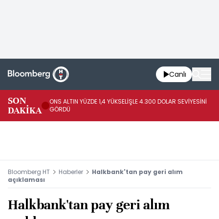
Canlı
SK
SON
ONS ALTIN YÜZDE 1,4 YÜKSELİŞLE 4.300 DOLAR SEVİYESİNİ
GE
DAKİKA
GÖRDÜ
DO
Bloomberg HT
Haberler
Halkbank'tan pay geri alım
açıklaması
Halkbank'tan pay geri alım