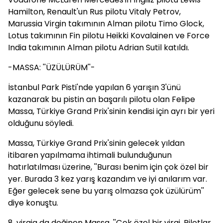
Hamilton, Renault'un Rus pilotu Vitaly Petrov,
Marussia Virgin takımının Alman pilotu Timo Glock,
Lotus takımının Fin pilotu Heikki Kovalainen ve Force
India takımının Alman pilotu Adrian Sutil katıldı.
-MASSA: ''ÜZÜLÜRÜM''-
İstanbul Park Pisti'nde yapılan 6 yarışın 3'ünü
kazanarak bu pistin an başarılı pilotu olan Felipe
Massa, Türkiye Grand Prix'sinin kendisi için ayrı bir yeri
olduğunu söyledi.
Massa, Türkiye Grand Prix'sinin gelecek yıldan
itibaren yapılmama ihtimali bulunduğunun
hatırlatılması üzerine, ''Burası benim için çok özel bir
yer. Burada 3 kez yarış kazandım ve iyi anılarım var.
Eğer gelecek sene bu yarış olmazsa çok üzülürüm''
diye konuştu.
8. viraja da değinen Massa, ''Çok özel bir viraj. Pilotlar