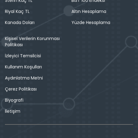
Sterin Kaç TL
BIST 100 Endeksi
Riyal Kaç TL
Altın Hesaplama
Kanada Doları
Yüzde Hesaplama
Kişisel Verilerin Korunması
Politikası
İzleyici Temsilcisi
Kullanım Koşulları
Aydınlatma Metni
Çerez Politikası
Biyografi
İletişim