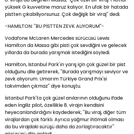
yüksek G kuvvetine maruz kalıyor. En ufak bir hatada
pistten çıkabiliyorsunuz. Çok değişik bir viraj'' dedi.
-HAMILTON: ''BU PİSTTEN ZEVK ALIYORUM''-
Vodafone McLaren Mercedes sürücüsü Lewis
Hamilton da Massa gibi pisti çok sevdiğini ve gelecek
yıllarda da burada yarışmak istediğini söyledi.
Hamilton, İstanbul Park'ın yarış için çok güzel bir pist
olduğunu dile getirerek, ''Burada yarışmayı seviyor ve
zevk alıyorum. Umarım Türkiye Grand Prix'si
takvimden çıkmaz'' diye konuştu.
İstanbul Park'ta çok güzel anılarının olduğunu ifade
eden İngiliz pilot, özellikle 8. virajın kendisini
heyecanlandırdığını kaydederek, ''Bu viraj, diğer tüm
virajlardan çok farklı. Ayrıca yağmur ihtimali olması
da bu virajdaki sürüşü daha da zorlaştıracaktır''
görüşünü dile getirdi.