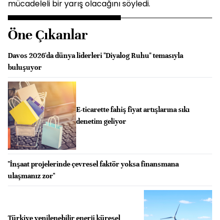
mücadeleli bir yarış olacağını söyledi.
Öne Çıkanlar
Davos 2026'da dünya liderleri "Diyalog Ruhu" temasıyla
buluşuyor
E-ticarette fahiş fiyat artışlarına sıkı
denetim geliyor
"İnşaat projelerinde çevresel faktör yoksa finansmana
ulaşmanız zor"
Türkiye yenilenebilir enerji küresel