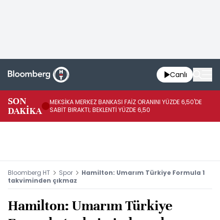
Canlı
SON
MEKSİKA MERKEZ BANKASI FAİZ ORANINI YÜZDE 6,50'DE
OY
DAKİKA
SABİT BIRAKTI; BEKLENTİ YÜZDE 6,50
AÇ
Bloomberg HT
Spor
Hamilton: Umarım Türkiye Formula 1
takviminden çıkmaz
Hamilton: Umarım Türkiye