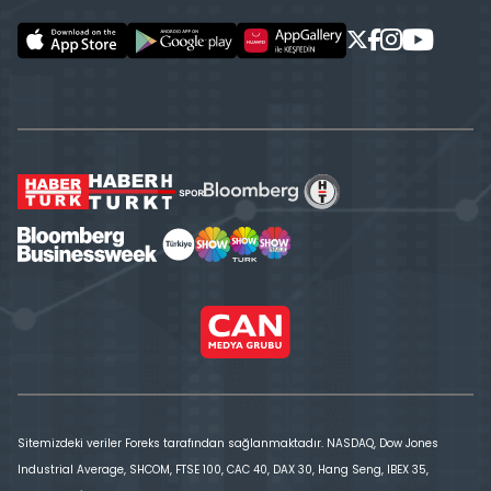
Sitemizdeki veriler Foreks tarafından sağlanmaktadır. NASDAQ, Dow Jones
Industrial Average, SHCOM, FTSE 100, CAC 40, DAX 30, Hang Seng, IBEX 35,