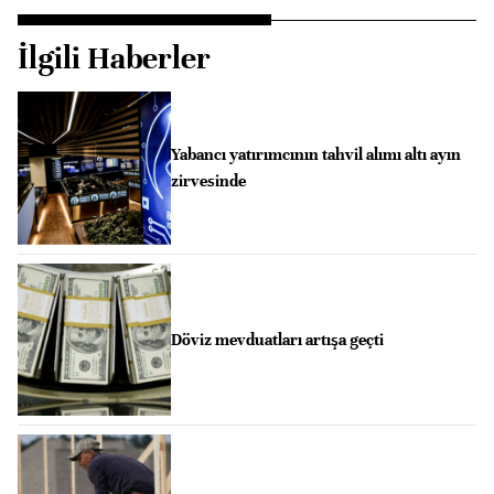
İlgili Haberler
Yabancı yatırımcının tahvil alımı altı ayın
zirvesinde
Döviz mevduatları artışa geçti