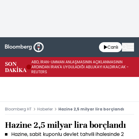
Canlı
ABD, İRAN-UMMAN ANLAŞMASININ AÇIKLANMASININ
AB
SON
ARDINDAN İRAN'A UYGULADIĞI ABLUKAYI KALDIRACAK -
GE
DAKİKA
REUTERS
UY
Bloomberg HT
Haberler
Hazine 2,5 milyar lira borçlandı
Hazine 2,5 milyar lira borçlandı
Hazine, sabit kuponlu devlet tahvili ihalesinde 2