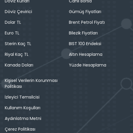
Döviz Kurları
Canlı Borsa
Döviz Çevirici
Gümüş Fiyatları
Dolar TL
Brent Petrol Fiyatı
Euro TL
Bilezik Fiyatları
Sterin Kaç TL
BIST 100 Endeksi
Riyal Kaç TL
Altın Hesaplama
Kanada Doları
Yüzde Hesaplama
Kişisel Verilerin Korunması
Politikası
İzleyici Temsilcisi
Kullanım Koşulları
Aydınlatma Metni
Çerez Politikası