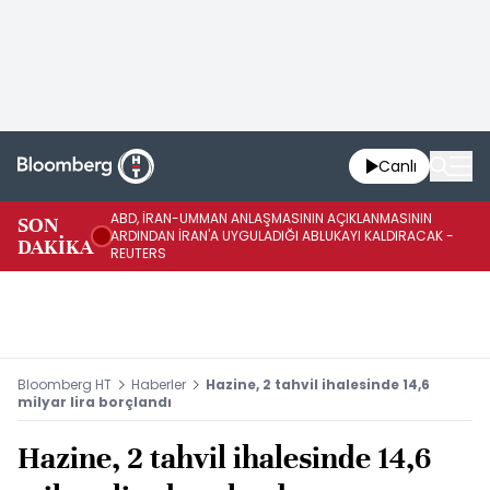
Canlı
ABD, İRAN-UMMAN ANLAŞMASININ AÇIKLANMASININ
AB
SON
ARDINDAN İRAN'A UYGULADIĞI ABLUKAYI KALDIRACAK -
GE
DAKİKA
REUTERS
UY
Bloomberg HT
Haberler
Hazine, 2 tahvil ihalesinde 14,6
milyar lira borçlandı
Hazine, 2 tahvil ihalesinde 14,6