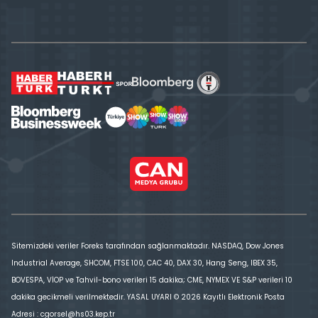
Sitemizdeki veriler Foreks tarafından sağlanmaktadır. NASDAQ, Dow Jones
Industrial Average, SHCOM, FTSE 100, CAC 40, DAX 30, Hang Seng, IBEX 35,
BOVESPA, VİOP ve Tahvil-bono verileri 15 dakika; CME, NYMEX VE S&P verileri 10
dakika gecikmeli verilmektedir. YASAL UYARI © 2026 Kayıtlı Elektronik Posta
Adresi : cgorsel@hs03.kep.tr