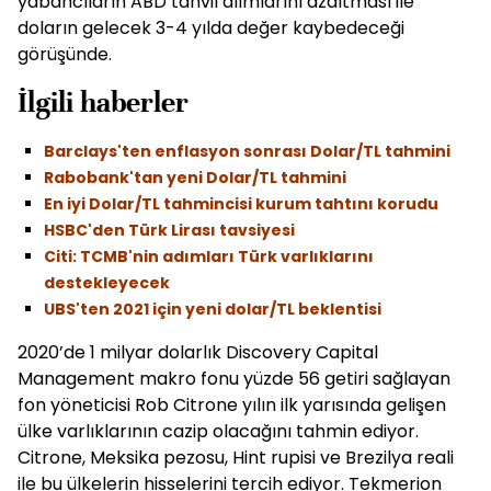
yabancıların ABD tahvil alımlarını azaltması ile
doların gelecek 3-4 yılda değer kaybedeceği
görüşünde.
İlgili haberler
Barclays'ten enflasyon sonrası Dolar/TL tahmini
Rabobank'tan yeni Dolar/TL tahmini
En iyi Dolar/TL tahmincisi kurum tahtını korudu
HSBC'den Türk Lirası tavsiyesi
Citi: TCMB'nin adımları Türk varlıklarını
destekleyecek
UBS'ten 2021 için yeni dolar/TL beklentisi
2020’de 1 milyar dolarlık Discovery Capital
Management makro fonu yüzde 56 getiri sağlayan
fon yöneticisi Rob Citrone yılın ilk yarısında gelişen
ülke varlıklarının cazip olacağını tahmin ediyor.
Citrone, Meksika pezosu, Hint rupisi ve Brezilya reali
ile bu ülkelerin hisselerini tercih ediyor. Tekmerion