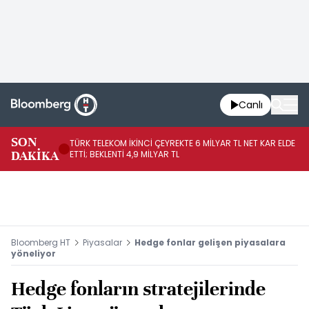
Canlı
SON
TÜRK TELEKOM İKİNCİ ÇEYREKTE 6 MİLYAR TL NET KAR ELDE
AB
DAKİKA
ETTİ; BEKLENTİ 4,9 MİLYAR TL
İR
Bloomberg HT
Piyasalar
Hedge fonlar gelişen piyasalara
yöneliyor
Hedge fonların stratejilerinde