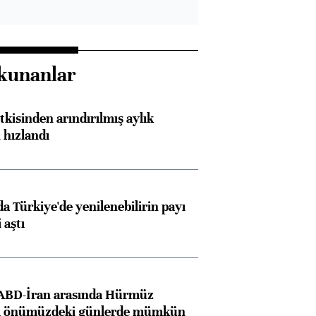
kunanlar
kisinden arındırılmış aylık
 hızlandı
Almanya, Commerzbank
Ba
konusunda Unicredit ile
me
görüşmelere hazırlanıyor
 Türkiye'de yenilenebilirin payı
 aştı
ngıçları
 ABD-İran arasında Hürmüz
ı önümüzdeki günlerde mümkün