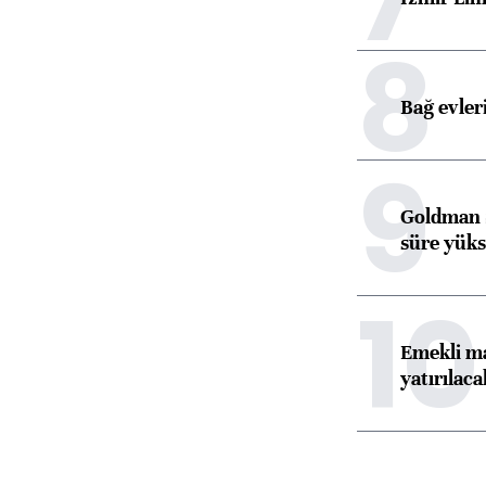
8
Bağ evleri
9
Goldman S
süre yüks
10
Emekli ma
yatırılaca