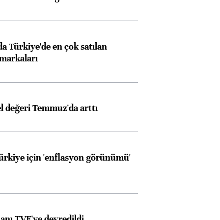
 Türkiye'de en çok satılan
markaları
el değeri Temmuz'da arttı
Türkiye için 'enflasyon görünümü'
anı TVF'ye devredildi