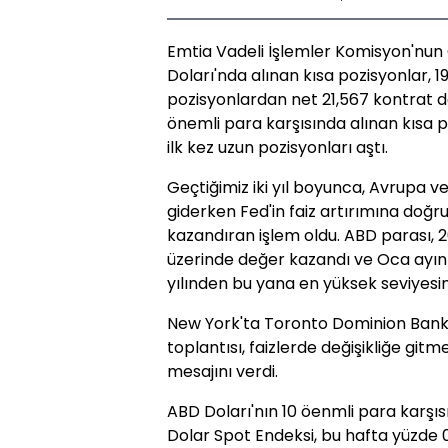
Emtia Vadeli İşlemler Komisyon'nu
Doları'nda alınan kısa pozisyonlar, 
pozisyonlardan net 21,567 kontrat d
önemli para karşısında alınan kısa
ilk kez uzun pozisyonları aştı.
Geçtiğimiz iki yıl boyunca, Avrupa
giderken Fed'in faiz artırımına doğru
kazandıran işlem oldu. ABD parası, 
üzerinde değer kazandı ve Oca ayı
yılınden bu yana en yüksek seviyesin
New York'ta Toronto Dominion Bank d
toplantısı, faizlerde değişikliğe gi
mesajını verdi.
ABD Doları'nın 10 öenmli para karşı
Dolar Spot Endeksi, bu hafta yüzde 0