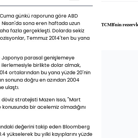
n Cuma günkü raporuna göre ABD
19 Nisan'da sona eren haftada uzun
TCMB'nin rezervl
aha fazla gerçekleşti. Dolarda sekiz
 pozisyonlar, Temmuz 2014'ten bu yana
 ve Japonya parasal genişlemeye
 ilerlemesiyle birlikte dolar almak,
2014 ortalarından bu yana yüzde 20'nin
nın sonuna doğru en azından 2004
e ulaştı.
öviz stratejisti Mazen Issa, "Mart
tme konusunda bir acelemiz olmadığını
sındaki değerini takip eden Bloomberg
.4 yükselerek bu yılki kayıplarını yüzde