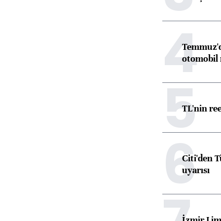
4
Temmuz'da
otomobil 
5
TL'nin re
6
Citi'den 
uyarısı
7
İzmir Lim