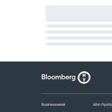
Businessweek
Altın Fiyatla