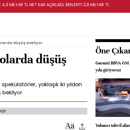
4,3 MİLYAR TL NET KAR AÇIKLADI, BEKLENTİ 2,9 MİLYAR TL
olarda düşüş bekliyor
Öne Çıka
dolarda düşüş
Garanti BBVA GM A
yıla giriyoruz
spekülatörler, yaklaşık iki yıldan
 bekliyor
Yabancı tahvil alım