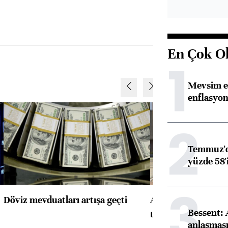
En Çok O
1
Mevsim et
enflasyon
2
Temmuz'da
yüzde 58'i
3
Döviz mevduatları artışa geçti
ABD'de konut başla
Bessent:
toparlandı
anlaşmas