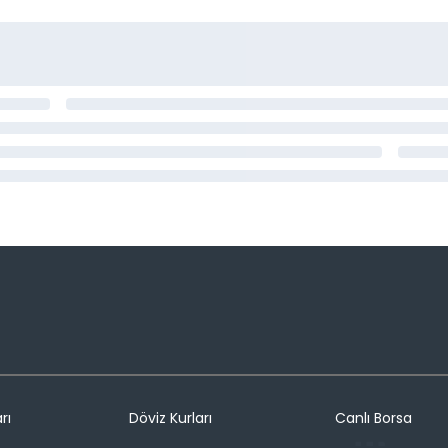
rı
Döviz Kurları
Canlı Borsa