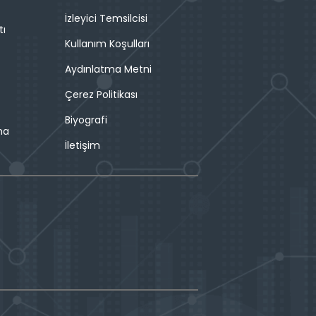
İzleyici Temsilcisi
tı
Kullanım Koşulları
Aydınlatma Metni
Çerez Politikası
Biyografi
ma
İletişim