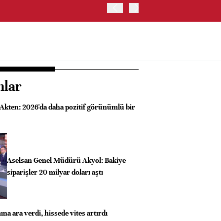
ABD'DE S&P 500 ENDEKSİNİ
nlar
kten: 2026'da daha pozitif görünümlü bir
Aselsan Genel Müdürü Akyol: Bakiye
siparişler 20 milyar doları aştı
ına ara verdi, hissede vites artırdı