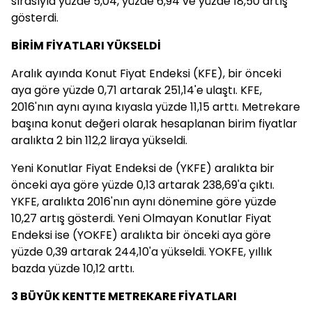
sırasıyla yüzde 5,04, yüzde 6,94 ve yüzde 18,50 artış
gösterdi.
BİRİM FİYATLARI YÜKSELDİ
Aralık ayında Konut Fiyat Endeksi (KFE), bir önceki
aya göre yüzde 0,71 artarak 251,14'e ulaştı. KFE,
2016'nın aynı ayına kıyasla yüzde 11,15 arttı. Metrekare
başına konut değeri olarak hesaplanan birim fiyatlar
aralıkta 2 bin 112,2 liraya yükseldi.
Yeni Konutlar Fiyat Endeksi de (YKFE) aralıkta bir
önceki aya göre yüzde 0,13 artarak 238,69'a çıktı.
YKFE, aralıkta 2016'nın aynı dönemine göre yüzde
10,27 artış gösterdi. Yeni Olmayan Konutlar Fiyat
Endeksi ise (YOKFE) aralıkta bir önceki aya göre
yüzde 0,39 artarak 244,10'a yükseldi. YOKFE, yıllık
bazda yüzde 10,12 arttı.
3 BÜYÜK KENTTE METREKARE FİYATLARI