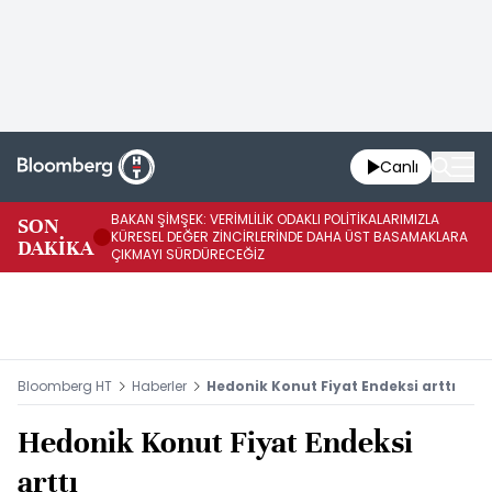
Canlı
BAKAN ŞİMŞEK: VERİMLİLİK ODAKLI POLİTİKALARIMIZLA
BA
SON
KÜRESEL DEĞER ZİNCİRLERİNDE DAHA ÜST BASAMAKLARA
VE
DAKİKA
ÇIKMAYI SÜRDÜRECEĞİZ
DÖ
Bloomberg HT
Haberler
Hedonik Konut Fiyat Endeksi arttı
Hedonik Konut Fiyat Endeksi
arttı