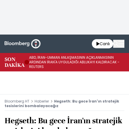
Canlı
ABD, İRAN-UMMAN ANLAŞMASININ AÇIKLANMASININ
AB
SON
ARDINDAN İRAN'A UYGULADIĞI ABLUKAYI KALDIRACAK -
GE
DAKİKA
REUTERS
UY
Bloomberg HT
Haberler
Hegseth: Bu gece İran'ın stratejik
tesislerini bombalayacağız
Hegseth: Bu gece İran'ın stratejik