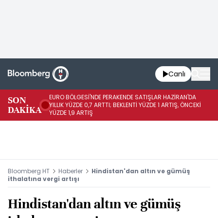
Canlı
EURO BÖLGESİ'NDE PERAKENDE SATIŞLAR HAZİRAN'DA
EU
SON
YILLIK YÜZDE 0,7 ARTTI; BEKLENTİ YÜZDE 1 ARTIŞ, ÖNCEKİ
AY
DAKİKA
YÜZDE 1,9 ARTIŞ
ÖN
Bloomberg HT
Haberler
Hindistan'dan altın ve gümüş
ithalatına vergi artışı
Hindistan'dan altın ve gümüş