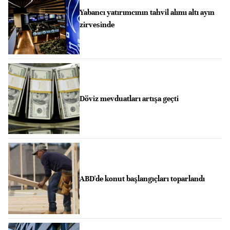
Yabancı yatırımcının tahvil alımı altı ayın
zirvesinde
Döviz mevduatları artışa geçti
ABD'de konut başlangıçları toparlandı