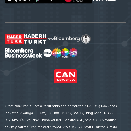
Sitemizdeki veriler Foreks tarafından sağlanmaktadır. NASDAQ, Dow Jones
Industrial Average, SHCOM, FTSE 100, CAC 40, DAX 30, Hang Seng, IBEX 35,
BOVESPA, VİOP ve Tahvil-bono verileri 15 dakika; CME, NYMEX VE S&P verileri 10
dakika gecikmeli verilmektedir. YASAL UYARI © 2026 Kayıtlı Elektronik Posta