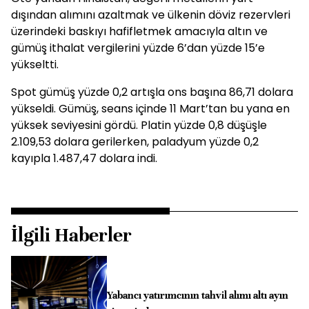
dışından alımını azaltmak ve ülkenin döviz rezervleri
üzerindeki baskıyı hafifletmek amacıyla altın ve
gümüş ithalat vergilerini yüzde 6’dan yüzde 15’e
yükseltti.
Spot gümüş yüzde 0,2 artışla ons başına 86,71 dolara
yükseldi. Gümüş, seans içinde 11 Mart’tan bu yana en
yüksek seviyesini gördü. Platin yüzde 0,8 düşüşle
2.109,53 dolara gerilerken, paladyum yüzde 0,2
kayıpla 1.487,47 dolara indi.
İlgili Haberler
Yabancı yatırımcının tahvil alımı altı ayın