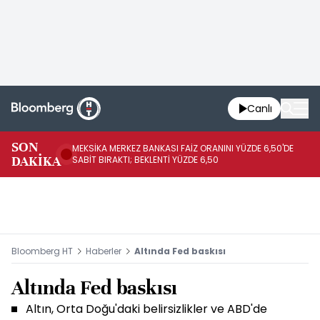
Canlı
SON
MEKSİKA MERKEZ BANKASI FAİZ ORANINI YÜZDE 6,50'DE
OY
DAKİKA
SABİT BIRAKTI; BEKLENTİ YÜZDE 6,50
AÇ
Bloomberg HT
Haberler
Altında Fed baskısı
Altında Fed baskısı
Altın, Orta Doğu'daki belirsizlikler ve ABD'de