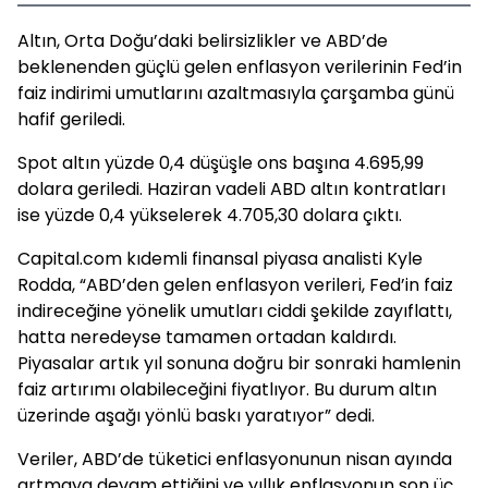
Altın, Orta Doğu’daki belirsizlikler ve ABD’de
beklenenden güçlü gelen enflasyon verilerinin Fed’in
faiz indirimi umutlarını azaltmasıyla çarşamba günü
hafif geriledi.
Spot altın yüzde 0,4 düşüşle ons başına 4.695,99
dolara geriledi. Haziran vadeli ABD altın kontratları
ise yüzde 0,4 yükselerek 4.705,30 dolara çıktı.
Capital.com kıdemli finansal piyasa analisti Kyle
Rodda, “ABD’den gelen enflasyon verileri, Fed’in faiz
indireceğine yönelik umutları ciddi şekilde zayıflattı,
hatta neredeyse tamamen ortadan kaldırdı.
Piyasalar artık yıl sonuna doğru bir sonraki hamlenin
faiz artırımı olabileceğini fiyatlıyor. Bu durum altın
üzerinde aşağı yönlü baskı yaratıyor” dedi.
Veriler, ABD’de tüketici enflasyonunun nisan ayında
artmaya devam ettiğini ve yıllık enflasyonun son üç