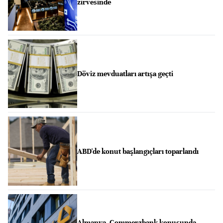
zirvesinde
Döviz mevduatları artışa geçti
ABD'de konut başlangıçları toparlandı
Almanya, Commerzbank konusunda