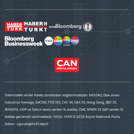
Sitemizdeki veriler Foreks tarafından sağlanmaktadır. NASDAQ, Dow Jones
Industrial Average, SHCOM, FTSE 100, CAC 40, DAX 30, Hang Seng, IBEX 35,
BOVESPA, VİOP ve Tahvil-bono verileri 15 dakika; CME, NYMEX VE S&P verileri 10
dakika gecikmeli verilmektedir. YASAL UYARI © 2026 Kayıtlı Elektronik Posta
Adresi : cgorsel@hs03.kep.tr